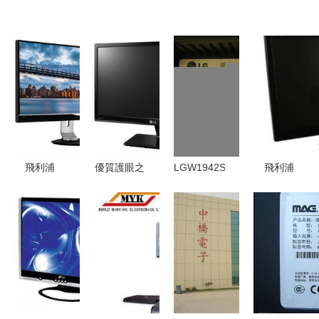
飛利浦
優質護眼之
LGW1942SP
飛利浦
298p4qajeb
選 LG
液晶顯示器
246el2sb液
29英寸ips
22MP47HQ
經典設計與
晶顯示器
面板led背
21.5英寸
實用典范
經典與現代
光寬屏液晶
IPS硬屏顯
的視覺交融
顯示器液晶
示器評測
顯示器產品
圖片2