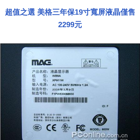
超值之選 美格三年保19寸寬屏液晶僅售
2299元