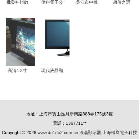
批發神州數
億科電子公
吳江市中橋
超值之選
碼I FREE
司液晶顯示
電子 專業
美格三年保
系列液晶顯
器底座創新
觸摸液晶顯
19寸寬屏液
示器
亮相 重新
示與智能終
晶僅售
F1900C 優
定義高效與
端解決方案
2299元
質顯示與可
美學
的領航者
靠性能之選
高清4.3寸
現代液晶顯
車載液晶顯
示器的技術
示屏（帶遮
演進與未來
陽板） 品
發展
質與實用的
地址：上海市寶山區月新南路888弄175號3幢
完美融合
電話：1367711**
Copyright © 2026
www.do1do2.com.cn
液晶顯示器
上海楷叁電子科技