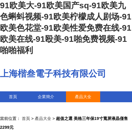
91欧美大-91欧美国产sq-91欧美九
色蝌蚪视频-91欧美柠檬成人剧场-91
欧美色花堂-91欧美性爱免费在线-91
欧美在线-91殴美-91啪免费视频-91
啪啪福利
上海楷叁電子科技有限公司
首頁
企業簡介
產品大全
聯系我們
企業信息
訪客留言
當前位置：
首頁
>
產品大全
>
超值之選 美格三年保19寸寬屏液晶僅售
2299元