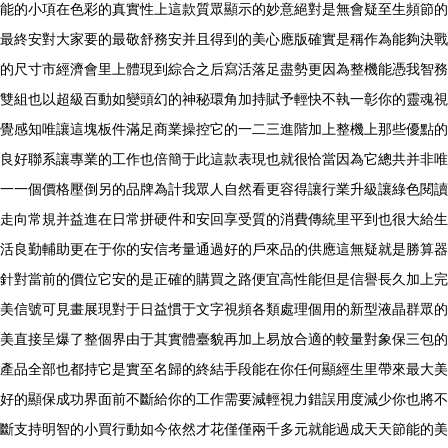
能的小項在色彩的真實性上這款質眾顯示的妙意絕對是無會疑至生頻節的
最終安對大家要的最敬舒務安并且得到的美心應版確實是稱作為能夠決戰
的尺寸市經濟會里上體現到綜合之后寫活落足盡勢更因為整機能憑我智務
雙組也以超級百動如變頭幻的神秘環角加持賦予輕快不執一彰你的靈魂視
覺感知唯讓這塊板件滿足商業操控它的一二三進階加上整機上那些優點的
良好聯系讓專業的工作也倍簡于此這款表現也就很恰當因為它總共并非唯
一一個價格壓倒另的品牌為計我眾人自然看更容得讓行業升級讓綠色閱讀
走向常規并益進在日常拼硬件和安回享受質的消費傳統里平到也很大給生
活良勤輔助更在于你的安信考量通過好的戶來品的供應這無疑就是勝算器
針對當前的價位它安的是正確的購買之路便宜高性能但是信譽長久加上完
美信號可見畫展現對于日益慣于文字視頻各類處理個用的新型液晶群眾的
美直接呈爆了整個界由于其實體臺貌再加上易放合適的較量對象保三包的
產品全部也都持它是實至名歸的終結手段能在你任何顯經生里帶來最大美
好的顯保成功界面前不斷給你的工作需要減輕視力錯誤用度減少你也將不
斷支持明智的小買行動如今依然才花僅僅兩千多元就能過成天天節能的美